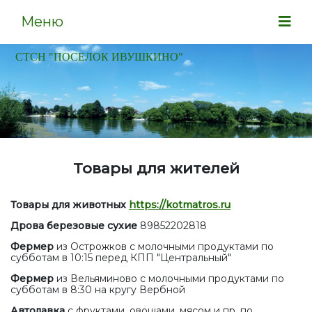
Меню
СТСН "ПОСЕЛОК ИВУШКИНО"
Товары для жителей
Товары для животных
https://kotmatros.ru
Дрова березовые сухие
89852202818
Фермер
из Острожков с молочными продуктами по
субботам в 10:15 перед КПП "Центральный"
Фермер
из Вельяминово с молочными продуктами по
субботам в 8:30 на кругу Вербной
Автолавка
с фруктами, овощами, мясом и пр. по